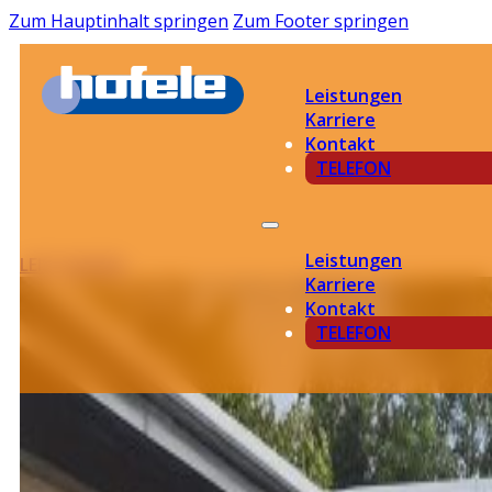
Zum Hauptinhalt springen
Zum Footer springen
Leistungen
Karriere
Kontakt
TELEFON
Leistungen
LEISTUNGEN
Karriere
Kontakt
TELEFON